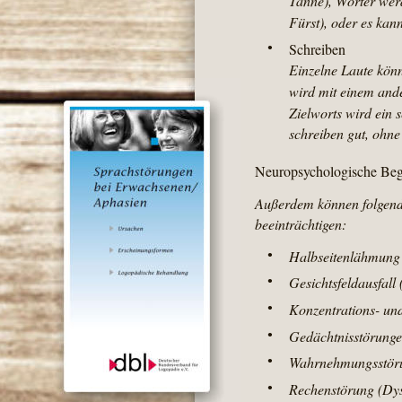
Tanne), Wörter werd
Fürst), oder es kan
•
Schreiben
Einzelne Laute könn
wird mit einem ande
Zielworts wird ein 
schreiben gut, ohne
Neuropsychologische Begl
Außerdem können folgend
beeinträchtigen:
•
Halbseitenlähmung
•
Gesichtsfeldausfall
•
Konzentrations- un
•
Gedächtnisstörunge
•
Wahrnehmungsstör
•
Rechenstörung (Dys