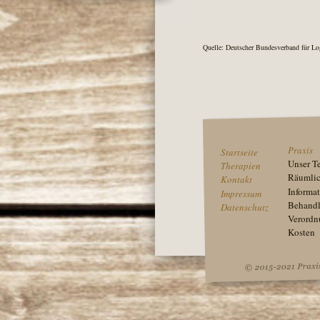
Quelle: Deutscher Bundesverband für Log
Praxis
Startseite
Unser T
Therapien
Räumlic
Kontakt
Informa
Impressum
Behand
Datenschutz
Verordn
Kosten