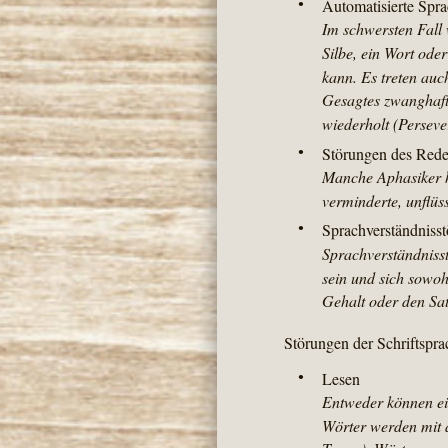
•
Automatisierte Spr
Im schwersten Fall
Silbe, ein Wort ode
kann. Es treten auc
Gesagtes zwanghaft 
wiederholt (Perseve
•
Störungen des Rede
Manche Aphasiker h
verminderte, unflüs
•
Sprachverständniss
Sprachverständniss
sein und sich sowohl
Gehalt oder den Sa
Störungen der Schriftspra
•
Lesen
Entweder können ein
Wörter werden mit a