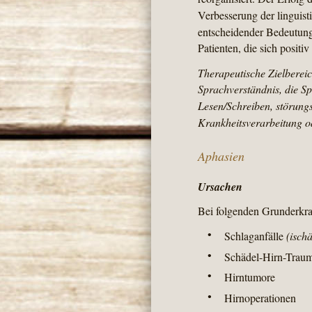
Verbesserung der linguist
entscheidender Bedeutung
Patienten, die sich positi
Therapeutische Zielberei
Sprachverständnis, die S
Lesen/Schreiben, störungss
Krankheitsverarbeitung o
Aphasien
Ursachen
Bei folgenden Grunderkr
•
Schlaganfälle 
(isch
•
Schädel-Hirn-Traum
•
Hirntumore
•
Hirnoperationen